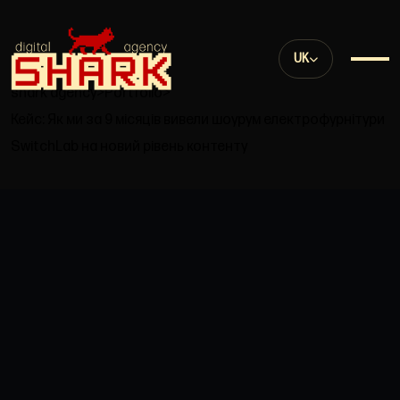
UK
shark agency
>
Portfolio
>
Кейс: Як ми за 9 місяців вивели шоурум електрофурнітури
SwitchLab на новий рівень контенту