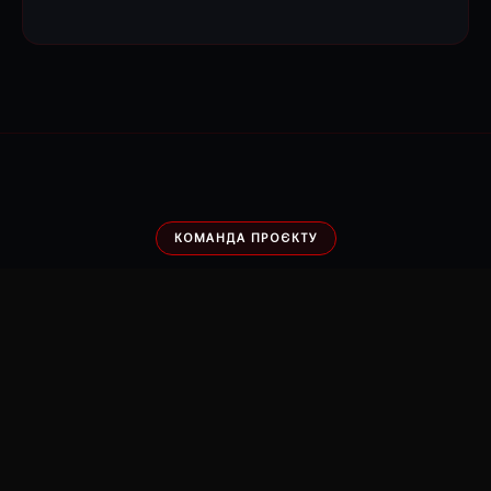
КОМАНДА ПРОЄКТУ
ЗАДІЯНІ ЕКСПЕРТИ
SHARK
AGENCY
SMM-стратег
2 Content Creators
Розробка позиціонування,
Щотижневі професійні
рубрикатора та побудова
зйомки з передовим